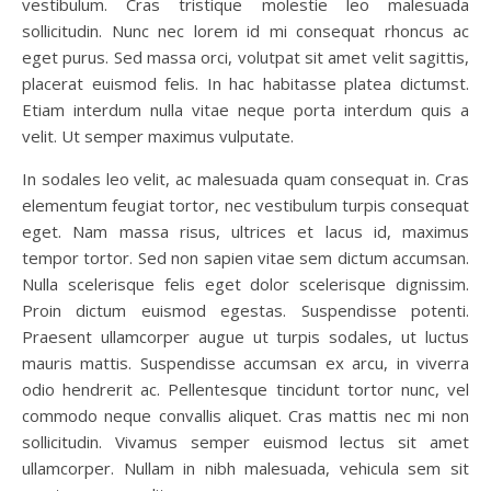
vestibulum. Cras tristique molestie leo malesuada
sollicitudin. Nunc nec lorem id mi consequat rhoncus ac
eget purus. Sed massa orci, volutpat sit amet velit sagittis,
placerat euismod felis. In hac habitasse platea dictumst.
Etiam interdum nulla vitae neque porta interdum quis a
velit. Ut semper maximus vulputate.
In sodales leo velit, ac malesuada quam consequat in. Cras
elementum feugiat tortor, nec vestibulum turpis consequat
eget. Nam massa risus, ultrices et lacus id, maximus
tempor tortor. Sed non sapien vitae sem dictum accumsan.
Nulla scelerisque felis eget dolor scelerisque dignissim.
Proin dictum euismod egestas. Suspendisse potenti.
Praesent ullamcorper augue ut turpis sodales, ut luctus
mauris mattis. Suspendisse accumsan ex arcu, in viverra
odio hendrerit ac. Pellentesque tincidunt tortor nunc, vel
commodo neque convallis aliquet. Cras mattis nec mi non
sollicitudin. Vivamus semper euismod lectus sit amet
ullamcorper. Nullam in nibh malesuada, vehicula sem sit