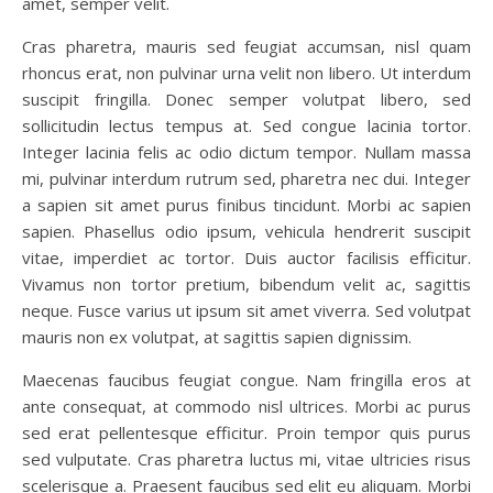
amet, semper velit.
Cras pharetra, mauris sed feugiat accumsan, nisl quam
rhoncus erat, non pulvinar urna velit non libero. Ut interdum
suscipit fringilla. Donec semper volutpat libero, sed
sollicitudin lectus tempus at. Sed congue lacinia tortor.
Integer lacinia felis ac odio dictum tempor. Nullam massa
mi, pulvinar interdum rutrum sed, pharetra nec dui. Integer
a sapien sit amet purus finibus tincidunt. Morbi ac sapien
sapien. Phasellus odio ipsum, vehicula hendrerit suscipit
vitae, imperdiet ac tortor. Duis auctor facilisis efficitur.
Vivamus non tortor pretium, bibendum velit ac, sagittis
neque. Fusce varius ut ipsum sit amet viverra. Sed volutpat
mauris non ex volutpat, at sagittis sapien dignissim.
Maecenas faucibus feugiat congue. Nam fringilla eros at
ante consequat, at commodo nisl ultrices. Morbi ac purus
sed erat pellentesque efficitur. Proin tempor quis purus
sed vulputate. Cras pharetra luctus mi, vitae ultricies risus
scelerisque a. Praesent faucibus sed elit eu aliquam. Morbi