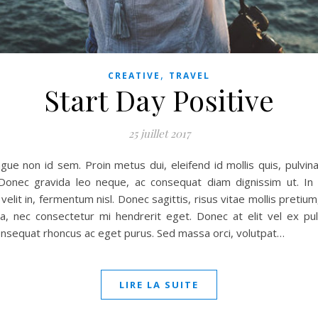
,
CREATIVE
TRAVEL
Start Day Positive
25 juillet 2017
ue non id sem. Proin metus dui, eleifend id mollis quis, pulvinar
onec gravida leo neque, ac consequat diam dignissim ut. In l
 velit in, fermentum nisl. Donec sagittis, risus vitae mollis pretium
lla, nec consectetur mi hendrerit eget. Donec at elit vel ex pu
consequat rhoncus ac eget purus. Sed massa orci, volutpat…
LIRE LA SUITE