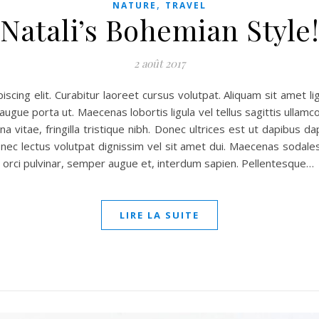
,
NATURE
TRAVEL
Natali’s Bohemian Style!
2 août 2017
cing elit. Curabitur laoreet cursus volutpat. Aliquam sit amet lig
gue porta ut. Maecenas lobortis ligula vel tellus sagittis ullamc
urna vitae, fringilla tristique nibh. Donec ultrices est ut dapibus 
c lectus volutpat dignissim vel sit amet dui. Maecenas sodales m
l orci pulvinar, semper augue et, interdum sapien. Pellentesque…
LIRE LA SUITE