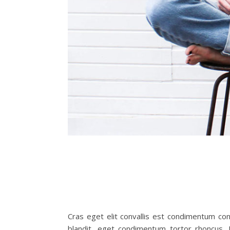
Cras eget elit convallis est condimentum cong
blandit, eget condimentum tortor rhoncus. D