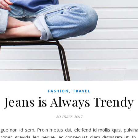
,
FASHION
TRAVEL
Jeans is Always Trendy
20 mars 2017
ue non id sem. Proin metus dui, eleifend id mollis quis, pulvinar
onec gravida leo neque, ac consequat diam dignissim ut. In l