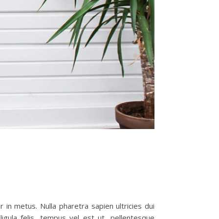
 in metus. Nulla pharetra sapien ultricies dui
igula felis, tempus vel est ut, pellentesque